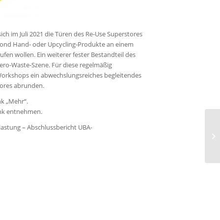
h im Juli 2021 die Türen des Re-Use Superstores
Second Hand- oder Upcycling-Produkte an einem
en wollen. Ein weiterer fester Bestandteil des
ero-Waste-Szene. Für diese regelmäßig
 Workshops ein abwechslungsreiches begleitendes
ores abrunden.
nk „Mehr“.
ink entnehmen.
lastung – Abschlussbericht UBA-