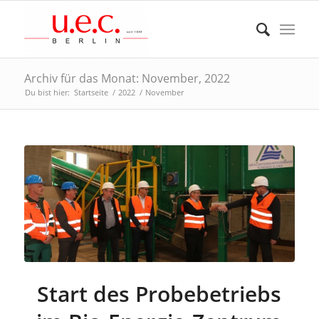
Archiv für das Monat: November, 2022
Du bist hier:
Startseite
/
2022
/
November
Start des Probebetriebs