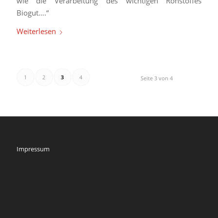
wie die Verarbeitung des wichtigen Rohstoffes
Biogut….“
Weiterlesen
1
2
3
4
Seite 3 von 4
Impressum