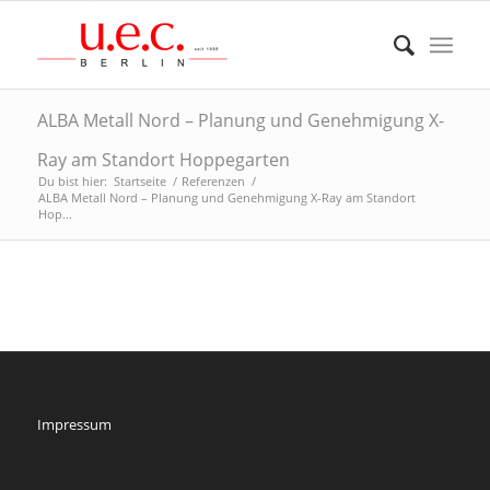
ALBA Metall Nord – Planung und Genehmigung X-
Ray am Standort Hoppegarten
Du bist hier:
Startseite
/
Referenzen
/
ALBA Metall Nord – Planung und Genehmigung X-Ray am Standort
Hop...
Impressum