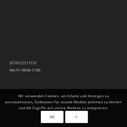
BÜROZEITEN
Mo-Fr: 09:00-17:00
Wir verwenden Cookies, um Inhalte und Anzeigen zu
personalisieren, Funktionen für soziale Medien anbieten zu können
Home
Kompetenzfelder
Über uns
Referenzen
Kontakt
und die Zugriffe auf unsere Website zu analysieren.
OK
×