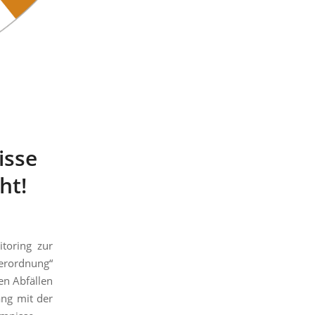
isse
ht!
toring zur
erordnung“
en Abfällen
ang mit der