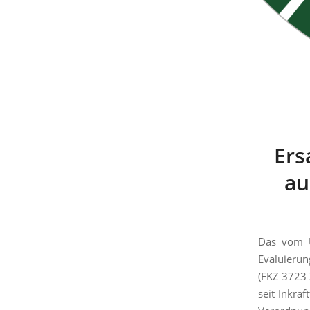
Ers
au
Das vom U
Evaluieru
(FKZ 3723 
seit Inkra