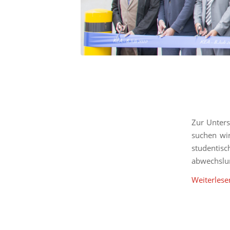
Zur Unters
suchen wir
studentisc
abwechslun
Weiterlese