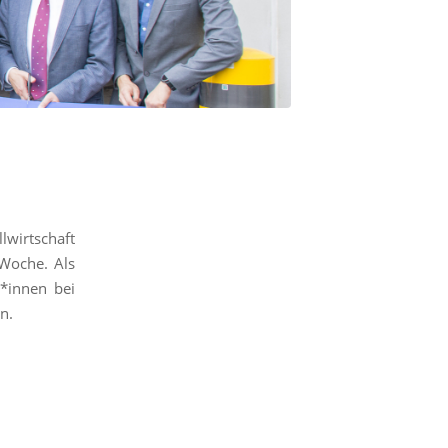
lwirtschaft
 Woche. Als
r*innen bei
n.