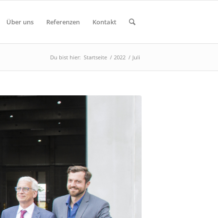
Über uns
Referenzen
Kontakt
Du bist hier:
Startseite
/
2022
/
Juli