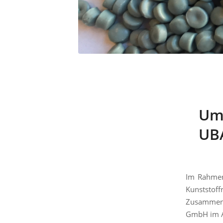
Umw
UBA
Im Rahmen 
Kunststoff
Zusammena
GmbH im A