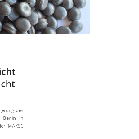
icht
icht
igerung des
. Berlin in
 der MAKSC